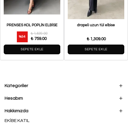
PRENSES KOL POPLİN ELBİSE
drapeli uzun tül elbise
₺ 1,639.00
%
54
₺ 759.00
₺ 1,309.00
SEPETE EKLE
SEPETE EKLE
Kategoriler
Hesabım
Hakkımızda
EKİBE KATIL