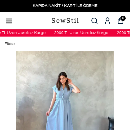
KAPIDA NAKIT / KART ILE ÖDEME
0
TL Üzeri Ücretsiz Kargo
2000 TL Üzeri Ücretsiz Kargo
2000 TL 
Elbise