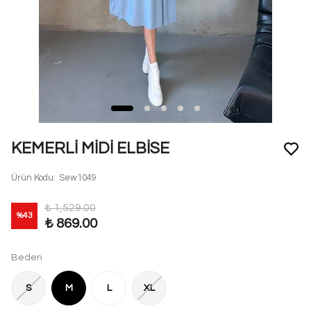
KEMERLİ MİDİ ELBİSE
Ürün Kodu
:
Sew1049
₺ 1,529.00
%
43
₺ 869.00
Beden
S
M
L
XL