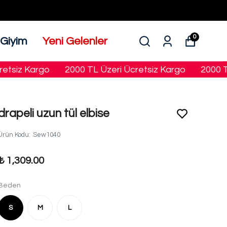
0
 Giyim
Yeni Gelenler
iz Kargo
2000 TL Üzeri Ücretsiz Kargo
2000 TL Üz
drapeli uzun tül elbise
Ürün Kodu
:
Sew1040
₺ 1,309.00
Beden
S
M
L