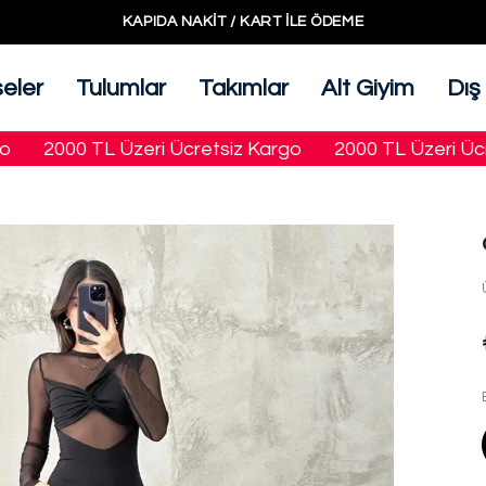
KAPIDA NAKIT / KART ILE ÖDEME
seler
Tulumlar
Takımlar
Alt Giyim
Dış
2000 TL Üzeri Ücretsiz Kargo
2000 TL Üzeri Ücrets