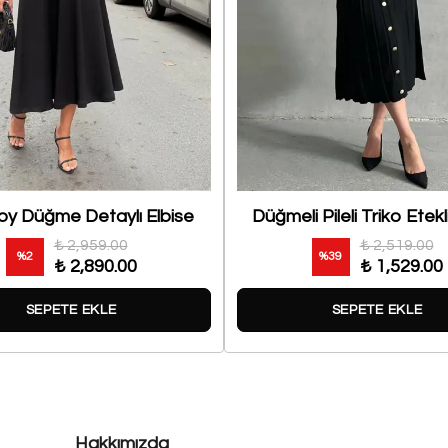
oy Düğme Detaylı Elbise
Düğmeli Pileli Triko Etek
₺ 2,959.00
₺ 2,519.00
%
2
%
39
₺ 2,890.00
₺ 1,529.00
SEPETE EKLE
SEPETE EKLE
Hakkımızda