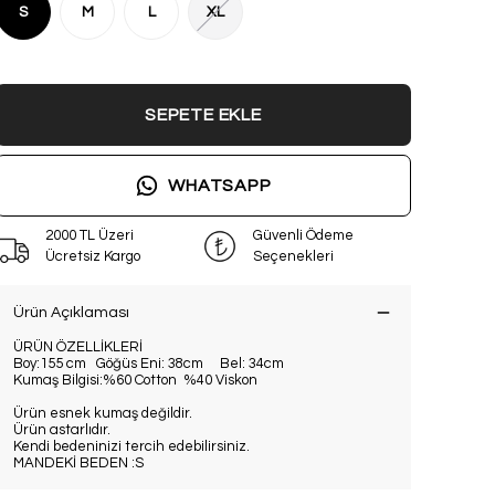
S
M
L
XL
SEPETE EKLE
WHATSAPP
2000 TL Üzeri
Güvenli Ödeme
Ücretsiz Kargo
Seçenekleri
Ürün Açıklaması
ÜRÜN ÖZELLİKLERİ
Boy:155 cm Göğüs Eni: 38cm Bel: 34cm
Kumaş Bilgisi:%60 Cotton %40 Viskon
Ürün esnek kumaş değildir.
Ürün astarlıdır.
Kendi bedeninizi tercih edebilirsiniz.
MANDEKİ BEDEN :S