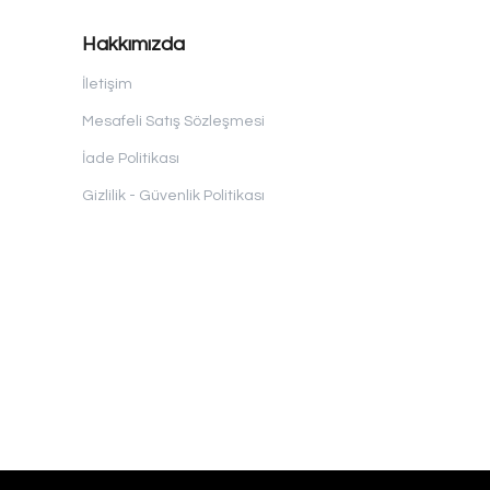
Hakkımızda
İletişim
Mesafeli Satış Sözleşmesi
İade Politikası
Gizlilik - Güvenlik Politikası