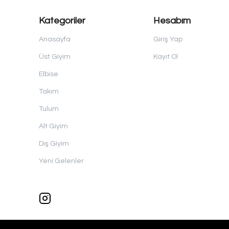
Kategoriler
Hesabım
Anasayfa
Giriş Yap
Üst Giyim
Kayıt Ol
Elbise
Takım
Tulum
Alt Giyim
Dış Giyim
Yeni Gelenler