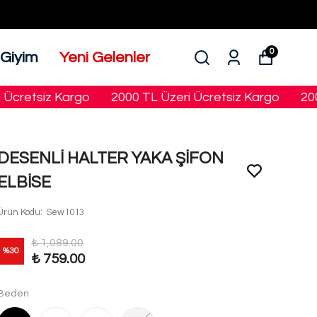
0
 Giyim
Yeni Gelenler
etsiz Kargo
2000 TL Üzeri Ücretsiz Kargo
2000 T
DESENLİ HALTER YAKA ŞİFON
ELBİSE
Ürün Kodu
:
Sew1013
₺ 1,089.00
%
30
₺ 759.00
Beden