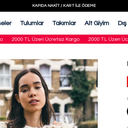
KAPIDA NAKIT / KART ILE ÖDEME
seler
Tulumlar
Takımlar
Alt Giyim
Dış
2000 TL Üzeri Ücretsiz Kargo
2000 TL Üzeri Ücret