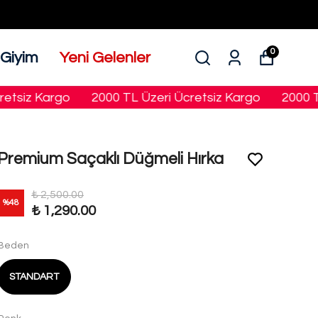
0
 Giyim
Yeni Gelenler
siz Kargo
2000 TL Üzeri Ücretsiz Kargo
2000 TL Ü
Premium Saçaklı Düğmeli Hırka
₺ 2,500.00
%
48
₺ 1,290.00
Beden
STANDART