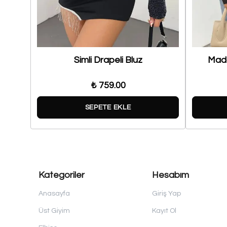
Simli Drapeli Bluz
Mado
₺ 759.00
SEPETE EKLE
Kategoriler
Hesabım
Anasayfa
Giriş Yap
Üst Giyim
Kayıt Ol