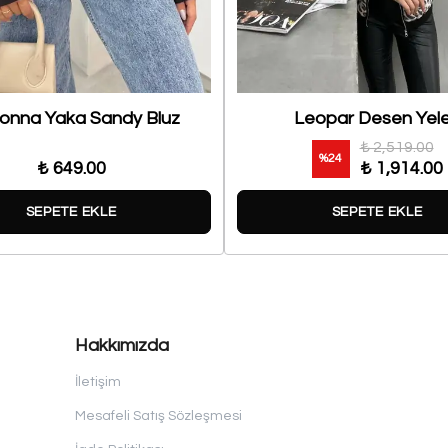
nna Yaka Sandy Bluz
Leopar Desen Yel
₺ 2,519.00
%
24
₺ 649.00
₺ 1,914.00
SEPETE EKLE
SEPETE EKLE
Hakkımızda
İletişim
Mesafeli Satış Sözleşmesi