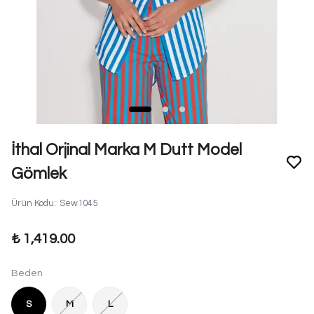
İthal Orjinal Marka M Dutt Model
Gömlek
Ürün Kodu
:
Sew1045
₺ 1,419.00
Beden
S
M
L